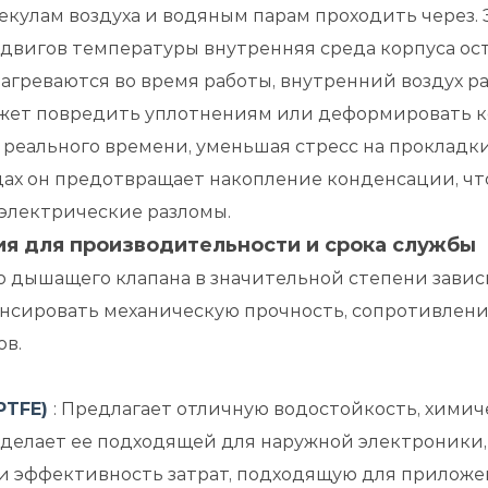
кулам воздуха и водяным парам проходить через. Э
сдвигов температуры внутренняя среда корпуса ост
агреваются во время работы, внутренний воздух ра
ет повредить уплотнениям или деформировать ко
 реального времени, уменьшая стресс на прокладк
дах он предотвращает накопление конденсации, чт
электрические разломы.
я для производительности и срока службы
дышащего клапана в значительной степени зависи
нсировать механическую прочность, сопротивлен
ов.
PTFE)
: Предлагает отличную водостойкость, химич
 делает ее подходящей для наружной электроники
ь и эффективность затрат, подходящую для прилож