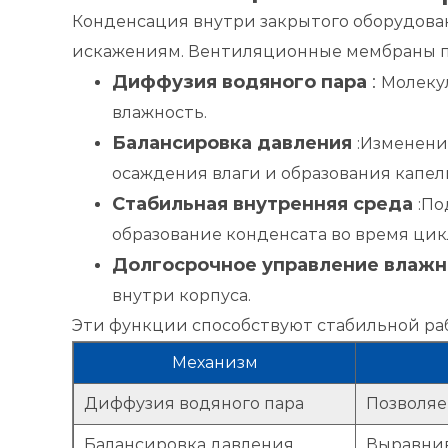
Конденсация внутри закрытого оборудова
искажениям. Вентиляционные мембраны по
Диффузия водяного пара
:
Молеку
влажность.
Балансировка давления
:Изменени
осаждения влаги и образования капел
Стабильная внутренняя среда
:По
образование конденсата во время цик
Долгосрочное управление влаж
внутри корпуса.
Эти функции способствуют стабильной рабо
Механизм
Диффузия водяного пара
Позволяе
Балансировка давления
Выравнив