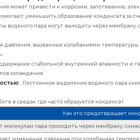
ния может привести к коррозии, запотеванию, эл
могают уменьшить образование конденсата за сче
лы водяного пара могут выходить через мембрану,
я давления, вызванные колебаниями температуры, 
ь.
ддержание стабильной внутренней влажности и т
лов охлаждения.
ностью
: Постоянное выделение водяного пара сн
те в средах, где часто образуется конденсат.
Как это предотвращает ко
т молекулам пара проходить через мембрану, сниж
ает изменения давления при колебаниях температ