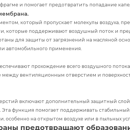
афрагме и помогает предотвратить попадание капе
мембрана.
ентом, который пропускает молекулы воздуха, п
ти, которые поддерживают воздушный поток и пре
таны для защиты от загрязнений на масляной осн
и автомобильного применения.
спечивают прохождение всего воздушного потока ч
е между вентиляционным отверстием и поверхност
ерстий включают дополнительный защитный слой 
та. Эта функция помогает поддерживать стабильны
, особенно на открытом воздухе или в пыльных усл
раны предотвращают образовани