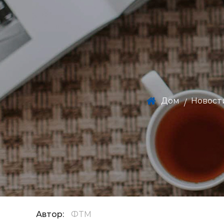
Дом
Новост
/
Автор:
ФТМ