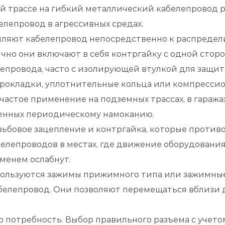
ой трассе на гибкий металлический кабелепровод
елепровод в агрессивных средах.
пляют кабелепровод непосредственно к распредел
но они включают в себя контргайку с одной сторо
епровода, часто с изолирующей втулкой для защи
рокладки, уплотнительные кольца или компрессио
частое применение на подземных трассах, в гаража
женных периодическому намоканию.
езьбовое зацепление и контргайка, которые проти
белепроводов в местах, где движение оборудования
еменем ослабнут.
пользуются зажимы прижимного типа или зажимные
белепровод. Они позволяют перемещаться вблизи д
потребность. Выбор правильного разъема с учето