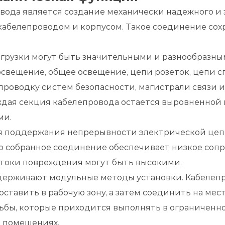
вода является создание механически надежного и
кабелепроводом и корпусом. Такое соединение сох
грузки могут быть значительными и разнообразным
свещение, общее освещение, цепи розеток, цепи 
проводку систем безопасности, магистрали связи 
ждая секция кабелепровода остается выровненной 
ми.
я поддержания непрерывности электрической цеп
 собранное соединение обеспечивает низкое сопро
е токи повреждения могут быть высокими.
держивают модульные методы установки. Кабелепро
ставить в рабочую зону, а затем соединить на мес
зьбы, которые приходится выполнять в ограниченн
и помещениях.