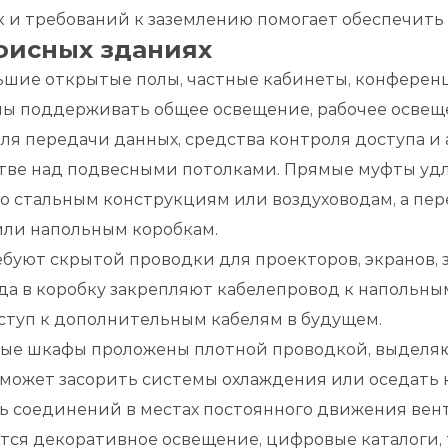
 и требований к заземлению помогает обеспечить
фисных зданиях
шие открытые полы, частные кабинеты, конференц-
ы поддерживать общее освещение, рабочее освещ
ля передачи данных, средства контроля доступа и
стве над подвесными потолками. Прямые муфты уд
 стальным конструкциям или воздуховодам, а пе
или напольным коробкам.
уют скрытой проводки для проекторов, экранов, 
а в коробку закрепляют кабелепровод к напольным
туп к дополнительным кабелям в будущем.
е шкафы проложены плотной проводкой, выделяю
может засорить системы охлаждения или оседать 
 соединений в местах постоянного движения вен
тся декоративное освещение, цифровые каталоги,