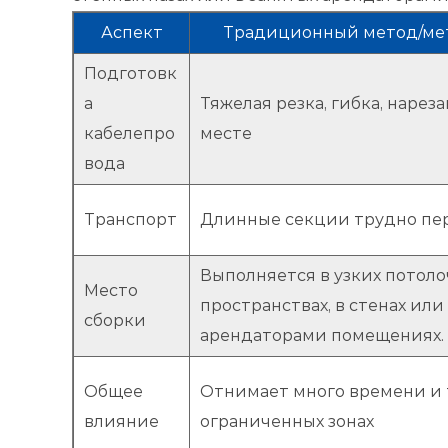
Аспект
Традиционный метод/мет
Подготовк
а
Тяжелая резка, гибка, нарез
кабелепро
месте
вода
Транспорт
Длинные секции трудно пе
Выполняется в узких потол
Место
пространствах, в стенах или
сборки
арендаторами помещениях.
Общее
Отнимает много времени и 
влияние
ограниченных зонах