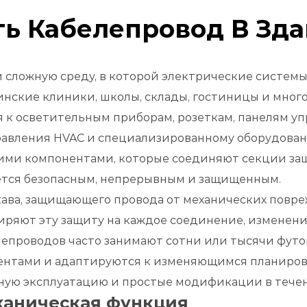
ть Кабелепровод В Зд
 сложную среду, в которой электрические систем
инские клиники, школы, склады, гостиницы и мно
 к осветительным приборам, розеткам, панелям уп
равления HVAC и специализированному оборудова
ми компонентами, которые соединяют секции защи
ется безопасным, непрерывным и защищенным.
ва, защищающего провода от механических повреж
ряют эту защиту на каждое соединение, изменение 
лепроводов часто занимают сотни или тысячи футов
нтами и адаптируются к изменяющимся планировк
ную эксплуатацию и простые модификации в течени
ханическая функция