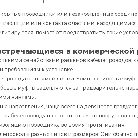
 Открытые проводники или незакрепленные соедин
я изоляции или контакта с частями, находящимися
тизируются, помогают предотвратить такие услов
.
встречающиеся в коммерческой 
олькими семействами разъемов кабелепроводов, ка
 требованиям к установке.
епровода по прямой линии. Компрессионные муфты
бовые муфты зацепляются за предварительно наре
ими винтами.
 направления, чаще всего на девяносто градусов, н
 кабелепроводу поворачивать углы вокруг колонн, 
 изоляцию проводника во время протягивания.
епроводы разных типов и размеров. Они обычно п